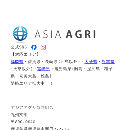
公式SNS　
【対応エリア】
福岡県
・佐賀県・長崎県(五島以外)・
大分県
・
熊本県
(天草以外)・
宮崎県
・鹿児島県(離島：屋久島・種子
島・奄美大島・甑島)
随時エリア拡大中！！
アジアアグリ協同組合
九州支部
〒890-0046
鹿児島県鹿児島市西田2-2-16