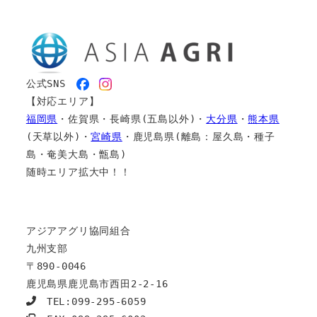
公式SNS　
【対応エリア】
福岡県
・佐賀県・長崎県(五島以外)・
大分県
・
熊本県
(天草以外)・
宮崎県
・鹿児島県(離島：屋久島・種子
島・奄美大島・甑島)
随時エリア拡大中！！
アジアアグリ協同組合
九州支部
〒890-0046
鹿児島県鹿児島市西田2-2-16
　TEL:099-295-6059