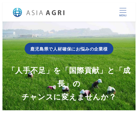
MENU
鹿児島県で人材確保にお悩みの企業様
「人手不足」を「国際貢献」と「成
長」の
チャンスに変えませんか？
地域密着・手厚いサポートのアジアアグリ協同組合
が、
貴社の技能実習生受け入れを成功に導きます。