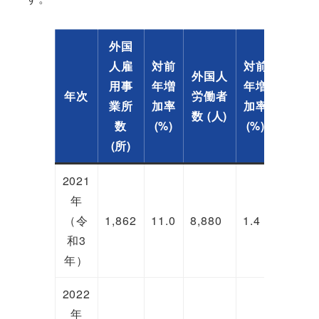
外国
人雇
対前
対前
男性
外国人
用事
年増
年増
労働
年次
労働者
業所
加率
加率
者
数 (人)
数
(%)
(%)
(人)
(所)
2021
年
（令
1,862
11.0
8,880
1.4
3,304
和3
年）
2022
年