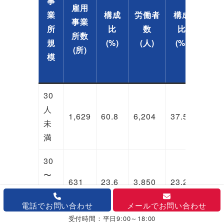
事
業所
雇用
業
構成
労働者
構成
あた
事業
所
比
数
比
り労
所数
規
(%)
(人)
(%)
働者
(所)
模
数
(人)
30
人
1,629
60.8
6,204
37.5
3.8
未
満
30
〜
631
23.6
3,850
23.2
6.1
99
人
電話でお問い合わせ
メールでお問い合わせ