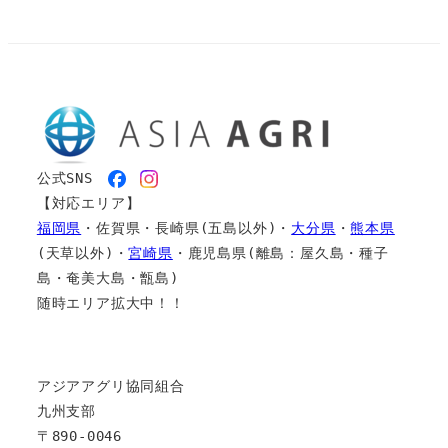
公式SNS　
【対応エリア】
福岡県
・佐賀県・長崎県(五島以外)・
大分県
・
熊本県
(天草以外)・
宮崎県
・鹿児島県(離島：屋久島・種子
島・奄美大島・甑島)
随時エリア拡大中！！
アジアアグリ協同組合
九州支部
〒890-0046